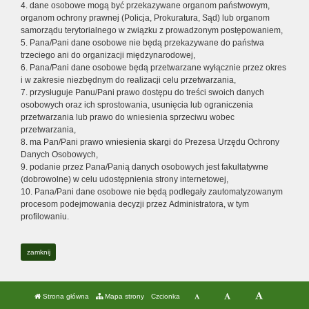
4. dane osobowe mogą być przekazywane organom państwowym,
organom ochrony prawnej (Policja, Prokuratura, Sąd) lub organom
samorządu terytorialnego w związku z prowadzonym postępowaniem,
5. Pana/Pani dane osobowe nie będą przekazywane do państwa
trzeciego ani do organizacji międzynarodowej,
6. Pana/Pani dane osobowe będą przetwarzane wyłącznie przez okres
i w zakresie niezbędnym do realizacji celu przetwarzania,
7. przysługuje Panu/Pani prawo dostępu do treści swoich danych
osobowych oraz ich sprostowania, usunięcia lub ograniczenia
przetwarzania lub prawo do wniesienia sprzeciwu wobec
przetwarzania,
8. ma Pan/Pani prawo wniesienia skargi do Prezesa Urzędu Ochrony
Danych Osobowych,
9. podanie przez Pana/Panią danych osobowych jest fakultatywne
(dobrowolne) w celu udostępnienia strony internetowej,
10. Pana/Pani dane osobowe nie będą podlegały zautomatyzowanym
procesom podejmowania decyzji przez Administratora, w tym
profilowaniu.
zamknij
Strona główna
Mapa strony
Czcionka