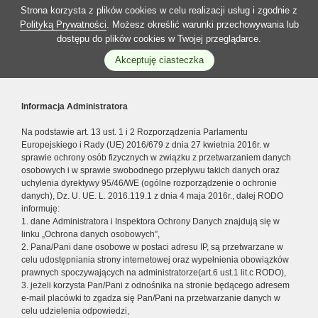
Strona korzysta z plików cookies w celu realizacji usług i zgodnie z
Polityką Prywatności
. Możesz określić warunki przechowywania lub
dostępu do plików cookies w Twojej przeglądarce.
Akceptuję ciasteczka
Informacja Administratora
Na podstawie art. 13 ust. 1 i 2 Rozporządzenia Parlamentu
Europejskiego i Rady (UE) 2016/679 z dnia 27 kwietnia 2016r. w
sprawie ochrony osób fizycznych w związku z przetwarzaniem danych
osobowych i w sprawie swobodnego przepływu takich danych oraz
uchylenia dyrektywy 95/46/WE (ogólne rozporządzenie o ochronie
danych), Dz. U. UE. L. 2016.119.1 z dnia 4 maja 2016r., dalej RODO
informuję:
1. dane Administratora i Inspektora Ochrony Danych znajdują się w
linku „Ochrona danych osobowych”,
2. Pana/Pani dane osobowe w postaci adresu IP, są przetwarzane w
celu udostępniania strony internetowej oraz wypełnienia obowiązków
prawnych spoczywających na administratorze(art.6 ust.1 lit.c RODO),
3. jeżeli korzysta Pan/Pani z odnośnika na stronie będącego adresem
e-mail placówki to zgadza się Pan/Pani na przetwarzanie danych w
celu udzielenia odpowiedzi,