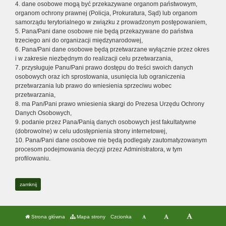
4. dane osobowe mogą być przekazywane organom państwowym,
organom ochrony prawnej (Policja, Prokuratura, Sąd) lub organom
samorządu terytorialnego w związku z prowadzonym postępowaniem,
5. Pana/Pani dane osobowe nie będą przekazywane do państwa
trzeciego ani do organizacji międzynarodowej,
6. Pana/Pani dane osobowe będą przetwarzane wyłącznie przez okres
i w zakresie niezbędnym do realizacji celu przetwarzania,
7. przysługuje Panu/Pani prawo dostępu do treści swoich danych
osobowych oraz ich sprostowania, usunięcia lub ograniczenia
przetwarzania lub prawo do wniesienia sprzeciwu wobec
przetwarzania,
8. ma Pan/Pani prawo wniesienia skargi do Prezesa Urzędu Ochrony
Danych Osobowych,
9. podanie przez Pana/Panią danych osobowych jest fakultatywne
(dobrowolne) w celu udostępnienia strony internetowej,
10. Pana/Pani dane osobowe nie będą podlegały zautomatyzowanym
procesom podejmowania decyzji przez Administratora, w tym
profilowaniu.
zamknij
Strona główna
Mapa strony
Czcionka