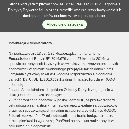
Strona korzysta z plików cookies w celu realizacji usług i zgodnie z
Polityką Prywatności
. Możesz określić warunki przechowywania lub
dostępu do plików cookies w Twojej przeglądarce.
Akceptuję ciasteczka
Informacja Administratora
Na podstawie art. 13 ust. 1 i 2 Rozporządzenia Parlamentu
Europejskiego i Rady (UE) 2016/679 z dnia 27 kwietnia 2016r. w
sprawie ochrony osób fizycznych w związku z przetwarzaniem danych
osobowych i w sprawie swobodnego przepływu takich danych oraz
uchylenia dyrektywy 95/46/WE (ogólne rozporządzenie o ochronie
danych), Dz. U. UE. L. 2016.119.1 z dnia 4 maja 2016r., dalej RODO
informuję:
1. dane Administratora i Inspektora Ochrony Danych znajdują się w
linku „Ochrona danych osobowych”,
2. Pana/Pani dane osobowe w postaci adresu IP, są przetwarzane w
celu udostępniania strony internetowej oraz wypełnienia obowiązków
prawnych spoczywających na administratorze(art.6 ust.1 lit.c RODO),
3. jeżeli korzysta Pan/Pani z odnośnika na stronie będącego adresem
e-mail placówki to zgadza się Pan/Pani na przetwarzanie danych w
celu udzielenia odpowiedzi,