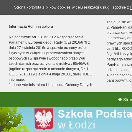
Strona korzysta z plików cookies w celu realizacji usług i zgodnie z
znajdują się w
Informacja Administratora
2. Pana/Pani da
przetwarzane w
Na podstawie art. 13 ust. 1 i 2 Rozporządzenia
internetowej o
Parlamentu Europejskiego i Rady (UE) 2016/679 z
prawnych spocz
dnia 27 kwietnia 2016r. w sprawie ochrony osób
ust.1 lit.c RODO
fizycznych w związku z przetwarzaniem danych
3. jeżeli korzy
osobowych i w sprawie swobodnego przepływu
będącego adres
takich danych oraz uchylenia dyrektywy 95/46/WE
Pan/Pani na pr
(ogólne rozporządzenie o ochronie danych), Dz. U.
udzielenia odp
UE. L. 2016.119.1 z dnia 4 maja 2016r., dalej RODO
4. dane osobo
informuję:
państwowym, or
1. dane Administratora i Inspektora Ochrony Danych
Stro
Szkoła Podst
w Łodzi