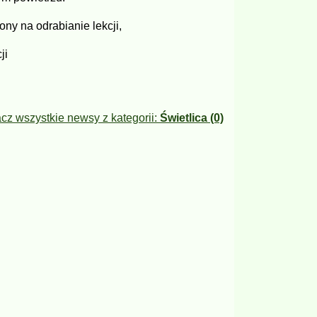
ny na odrabianie lekcji,
ji
cz wszystkie newsy z kategorii:
Świetlica (0)