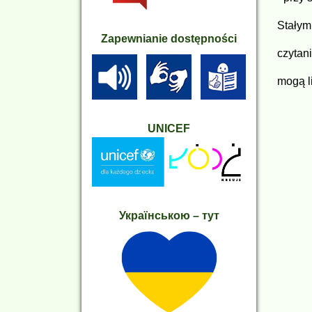
Stałym
Zapewnianie dostępności
czytan
mogą l
UNICEF
Українською – тут