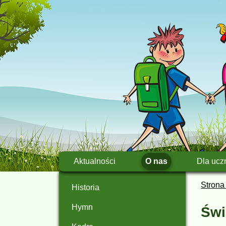
Aktualności
O nas
Dla ucz
Strona
Historia
Hymn
Świ