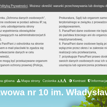
Polityką Prywatności
. Możesz określić warunki przechowywania lub dostępu d
 linku „Ochrona danych osobowych”,
Prokuratura, Sąd) lub organom sam
ne osobowe w postaci adresu IP, są
terytorialnego w związku z prowadz
 celu udostępniania strony
postępowaniem,
raz wypełnienia obowiązków
5. Pana/Pani dane osobowe nie bę
ywających na administratorze(art.6
do państwa trzeciego ani do organiza
),
międzynarodowej,
sta Pan/Pani z odnośnika na stronie
6. Pana/Pani dane osobowe będą pr
em e-mail placówki to zgadza się
wyłącznie przez okres i w zakresie 
zetwarzanie danych w celu
realizacji celu przetwarzania,
owiedzi,
7. przysługuje Panu/Pani prawo dost
we mogą być przekazywane organom
swoich danych osobowych oraz ich s
ganom ochrony prawnej (Policja,
usunięcia lub ograniczenia przetwar
na główna
Mapa strony
Czcionka
Kontrast
Informacja
awowa nr 10 im. Władysł