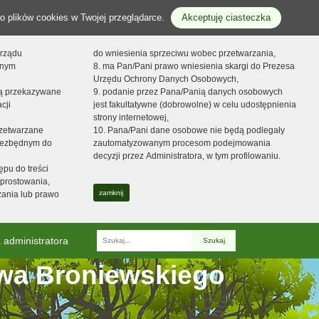
o plików cookies w Twojej przeglądarce.
Akceptuję ciasteczka
orządu
do wniesienia sprzeciwu wobec przetwarzania,
onym
8. ma Pan/Pani prawo wniesienia skargi do Prezesa
Urzędu Ochrony Danych Osobowych,
dą przekazywane
9. podanie przez Pana/Panią danych osobowych
cji
jest fakultatywne (dobrowolne) w celu udostępnienia
strony internetowej,
zetwarzane
10. Pana/Pani dane osobowe nie będą podlegały
niezbędnym do
zautomatyzowanym procesom podejmowania
decyzji przez Administratora, w tym profilowaniu.
ępu do treści
prostowania,
zamknij
zania lub prawo
 administratora
Fraza
awa Broniewskiego