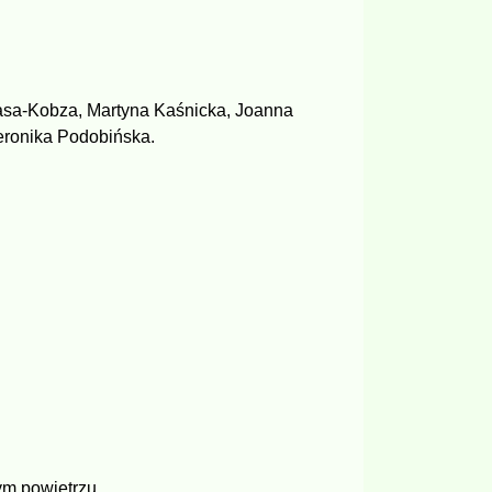
asa-Kobza, Martyna Kaśnicka, Joanna
eronika Podobińska.
ym powietrzu.