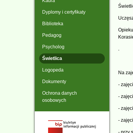
Kadra
Świetl
Dyplomy i certyfikaty
Uczęszc
Biblioteka
Opieku
Pedagog
Korasi
Psycholog
.
Świetlica
Logopeda
Na zaj
Dokumenty
- zaję
Ochrona danych
- zaję
osobowych
- zajęc
- zaję
- przy