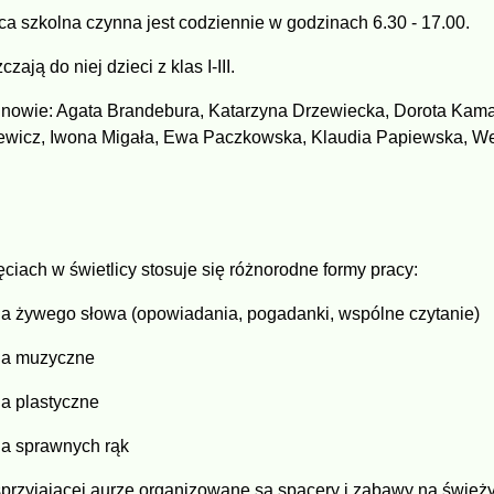
ica szkolna czynna jest codziennie w godzinach 6.30 - 17.00.
zają do niej dzieci z klas I-III.
nowie: Agata Brandebura, Katarzyna Drzewiecka, Dorota Kam
ewicz, Iwona Migała, Ewa Paczkowska, Klaudia Papiewska, W
ęciach w świetlicy stosuje się różnorodne formy pracy:
cia żywego słowa (opowiadania, pogadanki, wspólne czytanie)
cia muzyczne
ia plastyczne
cia sprawnych rąk
 sprzyjającej aurze organizowane są spacery i zabawy na śwież