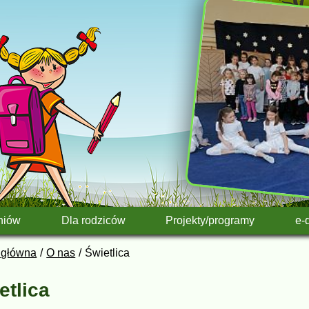
niów
Dla rodziców
Projekty/programy
e-
 główna
O nas
Świetlica
etlica