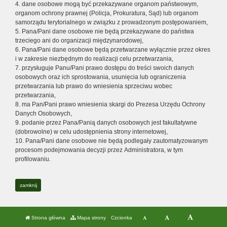
4. dane osobowe mogą być przekazywane organom państwowym,
organom ochrony prawnej (Policja, Prokuratura, Sąd) lub organom
samorządu terytorialnego w związku z prowadzonym postępowaniem,
5. Pana/Pani dane osobowe nie będą przekazywane do państwa
trzeciego ani do organizacji międzynarodowej,
6. Pana/Pani dane osobowe będą przetwarzane wyłącznie przez okres
i w zakresie niezbędnym do realizacji celu przetwarzania,
7. przysługuje Panu/Pani prawo dostępu do treści swoich danych
osobowych oraz ich sprostowania, usunięcia lub ograniczenia
przetwarzania lub prawo do wniesienia sprzeciwu wobec
przetwarzania,
8. ma Pan/Pani prawo wniesienia skargi do Prezesa Urzędu Ochrony
Danych Osobowych,
9. podanie przez Pana/Panią danych osobowych jest fakultatywne
(dobrowolne) w celu udostępnienia strony internetowej,
10. Pana/Pani dane osobowe nie będą podlegały zautomatyzowanym
procesom podejmowania decyzji przez Administratora, w tym
profilowaniu.
zamknij
Strona główna
Mapa strony
Czcionka