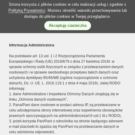
Strona korzysta z plików cookies w celu realizacji usług i zgodnie z
Polityką Prywatności
. Możesz określić warunki przechowywania lub
dostępu do plików cookies w Twojej przeglądarce.
Akceptuję ciasteczka
Informacja Administratora
Na podstawie art. 13 ust. 1 i 2 Rozporządzenia Parlamentu
Europejskiego i Rady (UE) 2016/679 z dnia 27 kwietnia 2016r. w
sprawie ochrony osób fizycznych w związku z przetwarzaniem danych
osobowych i w sprawie swobodnego przepływu takich danych oraz
uchylenia dyrektywy 95/46/WE (ogólne rozporządzenie o ochronie
danych), Dz. U. UE. L. 2016.119.1 z dnia 4 maja 2016r., dalej RODO
informuję:
1. dane Administratora i Inspektora Ochrony Danych znajdują się w
linku „Ochrona danych osobowych”,
2. Pana/Pani dane osobowe w postaci adresu IP, są przetwarzane w
celu udostępniania strony internetowej oraz wypełnienia obowiązków
prawnych spoczywających na administratorze(art.6 ust.1 lit.c RODO),
3. jeżeli korzysta Pan/Pani z odnośnika na stronie będącego adresem
e-mail placówki to zgadza się Pan/Pani na przetwarzanie danych w
celu udzielenia odpowiedzi,