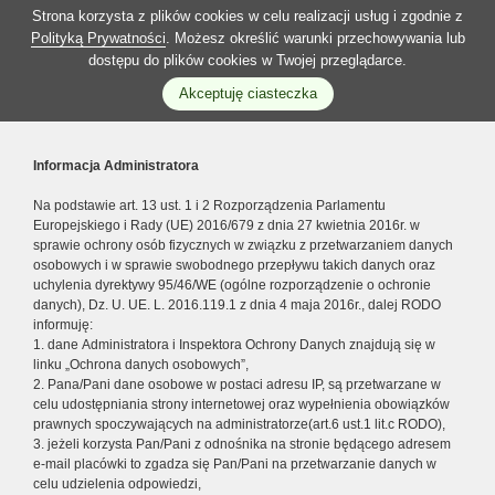
Strona korzysta z plików cookies w celu realizacji usług i zgodnie z
Polityką Prywatności
. Możesz określić warunki przechowywania lub
dostępu do plików cookies w Twojej przeglądarce.
Akceptuję ciasteczka
Informacja Administratora
Na podstawie art. 13 ust. 1 i 2 Rozporządzenia Parlamentu
Europejskiego i Rady (UE) 2016/679 z dnia 27 kwietnia 2016r. w
sprawie ochrony osób fizycznych w związku z przetwarzaniem danych
osobowych i w sprawie swobodnego przepływu takich danych oraz
uchylenia dyrektywy 95/46/WE (ogólne rozporządzenie o ochronie
danych), Dz. U. UE. L. 2016.119.1 z dnia 4 maja 2016r., dalej RODO
informuję:
1. dane Administratora i Inspektora Ochrony Danych znajdują się w
linku „Ochrona danych osobowych”,
2. Pana/Pani dane osobowe w postaci adresu IP, są przetwarzane w
celu udostępniania strony internetowej oraz wypełnienia obowiązków
prawnych spoczywających na administratorze(art.6 ust.1 lit.c RODO),
3. jeżeli korzysta Pan/Pani z odnośnika na stronie będącego adresem
e-mail placówki to zgadza się Pan/Pani na przetwarzanie danych w
celu udzielenia odpowiedzi,