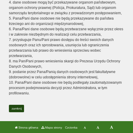
4. dane osobowe mogą być przekazywane organom państwowym,
organom ochrony prawnej (Policja, Prokuratura, Sąd) lub organom
samorządu terytorialnego w związku z prowadzonym postępowaniem,
5. Pana/Pani dane osobowe nie będą przekazywane do państwa
trzeciego ani do organizacji międzynarodowej,
6. Pana/Pani dane osobowe będą przetwarzane wyłącznie przez okres
i w zakresie niezbędnym do realizacji celu przetwarzania,
7. przysługuje Panu/Pani prawo dostępu do treści swoich danych
osobowych oraz ich sprostowania, usunięcia lub ograniczenia
przetwarzania lub prawo do wniesienia sprzeciwu wobec
przetwarzania,
8. ma Pan/Pani prawo wniesienia skargi do Prezesa Urzędu Ochrony
Danych Osobowych,
9. podanie przez Pana/Panią danych osobowych jest fakultatywne
(dobrowolne) w celu udostępnienia strony internetowej,
10. Pana/Pani dane osobowe nie będą podlegały zautomatyzowanym
procesom podejmowania decyzji przez Administratora, w tym
profilowaniu.
zamknij
Strona główna
Mapa strony
Czcionka