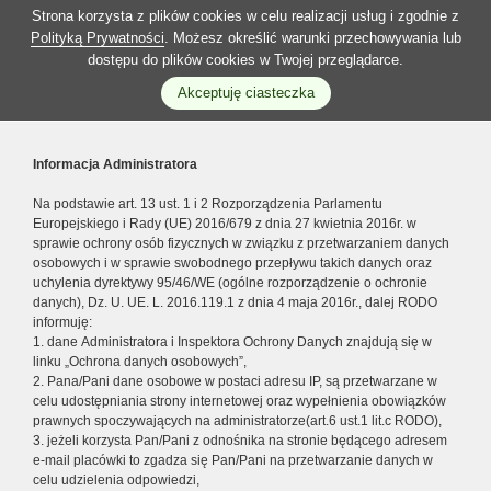
Strona korzysta z plików cookies w celu realizacji usług i zgodnie z
Polityką Prywatności
. Możesz określić warunki przechowywania lub
dostępu do plików cookies w Twojej przeglądarce.
Akceptuję ciasteczka
Informacja Administratora
Na podstawie art. 13 ust. 1 i 2 Rozporządzenia Parlamentu
Europejskiego i Rady (UE) 2016/679 z dnia 27 kwietnia 2016r. w
sprawie ochrony osób fizycznych w związku z przetwarzaniem danych
osobowych i w sprawie swobodnego przepływu takich danych oraz
uchylenia dyrektywy 95/46/WE (ogólne rozporządzenie o ochronie
danych), Dz. U. UE. L. 2016.119.1 z dnia 4 maja 2016r., dalej RODO
informuję:
1. dane Administratora i Inspektora Ochrony Danych znajdują się w
linku „Ochrona danych osobowych”,
2. Pana/Pani dane osobowe w postaci adresu IP, są przetwarzane w
celu udostępniania strony internetowej oraz wypełnienia obowiązków
prawnych spoczywających na administratorze(art.6 ust.1 lit.c RODO),
3. jeżeli korzysta Pan/Pani z odnośnika na stronie będącego adresem
e-mail placówki to zgadza się Pan/Pani na przetwarzanie danych w
celu udzielenia odpowiedzi,