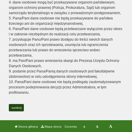
4. dane osobowe mogą być przekazywane organom państwowym,
organom ochrony prawnej (Policja, Prokuratura, Sąd) lub organom
samorządu terytorialnego w związku z prowadzonym postępowaniem,
5. Pana/Pani dane osobowe nie będą przekazywane do państwa
trzeciego ani do organizacji międzynarodowej,
6. Pana/Pani dane osobowe będą przetwarzane wyłącznie przez okres
i w zakresie niezbędnym do realizacji celu przetwarzania,
7. przysługuje Panu/Pani prawo dostępu do treści swoich danych
osobowych oraz ich sprostowania, usunięcia lub ograniczenia
przetwarzania lub prawo do wniesienia sprzeciwu wobec
przetwarzania,
8. ma Pan/Pani prawo wniesienia skargi do Prezesa Urzędu Ochrony
Danych Osobowych,
9. podanie przez Pana/Panią danych osobowych jest fakultatywne
(dobrowolne) w celu udostępnienia strony internetowej,
10. Pana/Pani dane osobowe nie będą podlegały zautomatyzowanym
procesom podejmowania decyzji przez Administratora, w tym
profilowaniu.
zamknij
Strona główna
Mapa strony
Czcionka