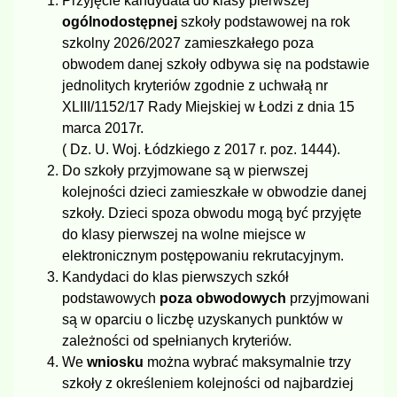
Przyjęcie kandydata do klasy pierwszej
ogólnodostępnej
szkoły podstawowej na rok
szkolny 2026/2027 zamieszkałego poza
obwodem danej szkoły odbywa się na podstawie
jednolitych kryteriów zgodnie z uchwałą nr
XLIII/1152/17 Rady Miejskiej w Łodzi z dnia 15
marca 2017r.
( Dz. U. Woj. Łódzkiego z 2017 r. poz. 1444).
Do szkoły przyjmowane są w pierwszej
kolejności dzieci zamieszkałe w obwodzie danej
szkoły. Dzieci spoza obwodu mogą być przyjęte
do klasy pierwszej na wolne miejsce w
elektronicznym postępowaniu rekrutacyjnym.
Kandydaci do klas pierwszych szkół
podstawowych
poza obwodowych
przyjmowani
są w oparciu o liczbę uzyskanych punktów w
zależności od spełnianych kryteriów.
We
wniosku
można wybrać maksymalnie trzy
szkoły z określeniem kolejności od najbardziej