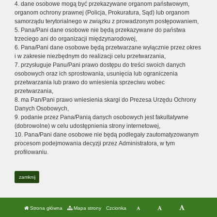
4. dane osobowe mogą być przekazywane organom państwowym,
organom ochrony prawnej (Policja, Prokuratura, Sąd) lub organom
samorządu terytorialnego w związku z prowadzonym postępowaniem,
5. Pana/Pani dane osobowe nie będą przekazywane do państwa
trzeciego ani do organizacji międzynarodowej,
6. Pana/Pani dane osobowe będą przetwarzane wyłącznie przez okres
i w zakresie niezbędnym do realizacji celu przetwarzania,
7. przysługuje Panu/Pani prawo dostępu do treści swoich danych
osobowych oraz ich sprostowania, usunięcia lub ograniczenia
przetwarzania lub prawo do wniesienia sprzeciwu wobec
przetwarzania,
8. ma Pan/Pani prawo wniesienia skargi do Prezesa Urzędu Ochrony
Danych Osobowych,
9. podanie przez Pana/Panią danych osobowych jest fakultatywne
(dobrowolne) w celu udostępnienia strony internetowej,
10. Pana/Pani dane osobowe nie będą podlegały zautomatyzowanym
procesom podejmowania decyzji przez Administratora, w tym
profilowaniu.
zamknij
Strona główna
Mapa strony
Czcionka