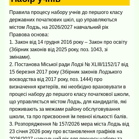
Правила процесу набору учнів до першого класу
державних початкових шкіл, що управляються
містом Лодзь, на 2026/2027 навчальний рік
Правова основа:
1. Закон від 14 грудня 2016 року – Закон про освіту
(Збірник законів від 2025 року, поз. 1043, зі
змінами).
2. Постанова Міської ради Лодзі № XLIII/1152/17 від
15 березня 2017 року (Збірник законів Лодзького
воєводства від 2017 року, поз. 1444) про
визначення критеріїв, які необхідно враховувати в
процесі набору до першого класу початкової школи,
що управляється містом Лодзь, для кандидатів, які
проживають за межами району обслуговування
школи, та про присвоєння їм певної кількості балів.
3. Розпорядження № 157/2026 мера міста Лодзь від
23 січня 2026 року про встановлення графіків на
2026/2027 навчальний рік для процесу набору та