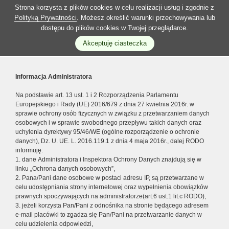
Strona korzysta z plików cookies w celu realizacji usług i zgodnie z
Polityką Prywatności
. Możesz określić warunki przechowywania lub
dostępu do plików cookies w Twojej przeglądarce.
Akceptuję ciasteczka
Informacja Administratora
Na podstawie art. 13 ust. 1 i 2 Rozporządzenia Parlamentu
Europejskiego i Rady (UE) 2016/679 z dnia 27 kwietnia 2016r. w
sprawie ochrony osób fizycznych w związku z przetwarzaniem danych
osobowych i w sprawie swobodnego przepływu takich danych oraz
uchylenia dyrektywy 95/46/WE (ogólne rozporządzenie o ochronie
danych), Dz. U. UE. L. 2016.119.1 z dnia 4 maja 2016r., dalej RODO
informuję:
1. dane Administratora i Inspektora Ochrony Danych znajdują się w
linku „Ochrona danych osobowych”,
2. Pana/Pani dane osobowe w postaci adresu IP, są przetwarzane w
celu udostępniania strony internetowej oraz wypełnienia obowiązków
prawnych spoczywających na administratorze(art.6 ust.1 lit.c RODO),
3. jeżeli korzysta Pan/Pani z odnośnika na stronie będącego adresem
e-mail placówki to zgadza się Pan/Pani na przetwarzanie danych w
celu udzielenia odpowiedzi,