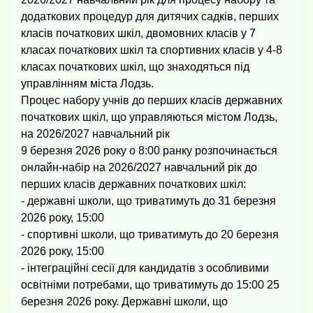
додаткових процедур для дитячих садків, перших
класів початкових шкіл, двомовних класів у 7
класах початкових шкіл та спортивних класів у 4-8
класах початкових шкіл, що знаходяться під
управлінням міста Лодзь.
Процес набору учнів до перших класів державних
початкових шкіл, що управляються містом Лодзь,
на 2026/2027 навчальний рік
9 березня 2026 року о 8:00 ранку розпочинається
онлайн-набір на 2026/2027 навчальний рік до
перших класів державних початкових шкіл:
- державні школи, що триватимуть до 31 березня
2026 року, 15:00
- спортивні школи, що триватимуть до 20 березня
2026 року, 15:00
- інтеграційні сесії для кандидатів з особливими
освітніми потребами, що триватимуть до 15:00 25
березня 2026 року.
Державні школи, що