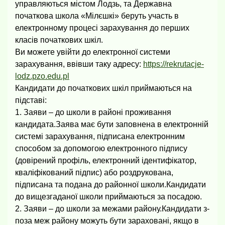
управляються містом Лодзь, та Державна
початкова школа «Мілєшкі» беруть участь в
електронному процесі зарахування до перших
класів початкових шкіл.
Ви можете увійти до електронної системи
зарахування, ввівши таку адресу:
https://rekrutacje-
lodz.pzo.edu.pl
Кандидати до початкових шкіл приймаються на
підставі:
1. Заяви – до школи в районі проживання
кандидата.
Заява має бути заповнена в електронній
системі зарахування, підписана електронним
способом за допомогою електронного підпису
(довірений профіль, електронний ідентифікатор,
кваліфікований підпис) або роздрукована,
підписана та подана до районної школи.
Кандидати
до вищезгаданої школи приймаються за посадою.
2. Заяви – до школи за межами району.
Кандидати з-
поза меж району можуть бути зараховані, якщо в